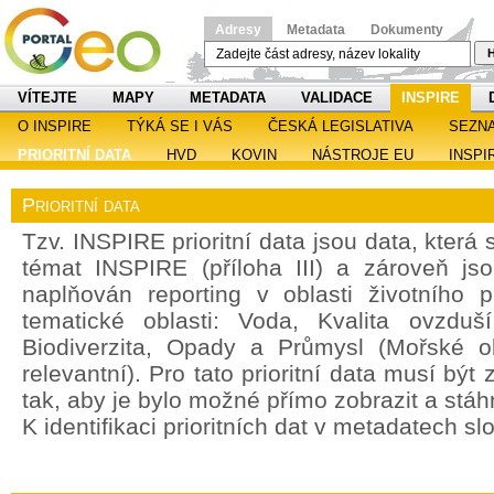
Adresy
Metadata
Dokumenty
H
VÍTEJTE
MAPY
METADATA
VALIDACE
INSPIRE
O INSPIRE
TÝKÁ SE I VÁS
ČESKÁ LEGISLATIVA
SEZN
PRIORITNÍ DATA
HVD
KOVIN
NÁSTROJE EU
INSPI
Prioritní data
Tzv. INSPIRE prioritní data jsou data, která
témat INSPIRE (příloha III) a zároveň jso
naplňován reporting v oblasti životního 
tematické oblasti: Voda, Kvalita ovzdu
Biodiverzita, Opady a Průmysl (Mořské o
relevantní). Pro tato prioritní data musí bý
tak, aby je bylo možné přímo zobrazit a stáh
K identifikaci prioritních dat v metadatech sl