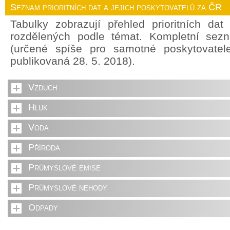
Seznam prioritních dat a jejich poskytovatelů za ČR
Tabulky zobrazují přehled prioritních da
rozdělených podle témat. Kompletní sez
(určené spíše pro samotné poskytovate
publikovaná 28. 5. 2018).
Vzduch
Hluk
Voda
Příroda
Průmyslové emise
Průmyslové nehody
Odpady