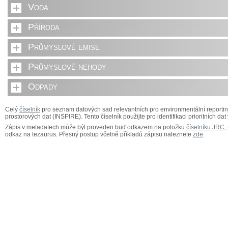
Voda
Příroda
Průmyslové emise
Průmyslové nehody
Odpady
Celý
číselník
pro seznam datových sad relevantních pro environmentální reporting,
prostorových dat (INSPIRE). Tento číselník použijte pro identifikaci prioritních dat
Zápis v metadatech může být proveden buď odkazem na položku
číselníku JRC
,
odkaz na tezaurus. Přesný postup včetně příkladů zápisu naleznete
zde
.