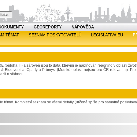
ledat
DOKUMENTY
GEOREPORTY
NÁPOVĚDA
AM TÉMAT
SEZNAM POSKYTOVATELŮ
LEGISLATIVA EU
P
 (příloha III) a zároveň jsou to data, kterými je naplňován reporting v oblasti život
a & Biodiverzita, Opady a Průmysl (Mořské oblasti nejsou pro ČR relevantní). Pro 
azit a stáhnout.
dle témat. Kompletní seznam se všemi detaily (určené spíše pro samotné poskytova