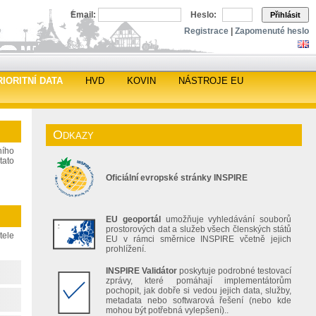
Email:
Heslo:
Přihlásit
Registrace
|
Zapomenuté heslo
RIORITNÍ DATA
HVD
KOVIN
NÁSTROJE EU
Odkazy
ního
tato
Oficiální evropské stránky INSPIRE
EU geoportál
umožňuje vyhledávání souborů
prostorových dat a služeb všech členských států
tele
EU v rámci směrnice INSPIRE včetně jejich
prohlížení.
INSPIRE Validátor
poskytuje podrobné testovací
zprávy, které pomáhají implementátorům
pochopit, jak dobře si vedou jejich data, služby,
metadata nebo softwarová řešení (nebo kde
mohou být potřebná vylepšení)..