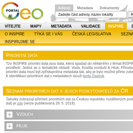
Adresy
Metadata
Dokumenty
H
VÍTEJTE
MAPY
METADATA
VALIDACE
INSPIRE
O INSPIRE
TÝKÁ SE I VÁS
ČESKÁ LEGISLATIVA
SEZN
INSPIRUJME SE
Prioritní data
Tzv. INSPIRE prioritní data jsou data, která spadají do některého z témat INSPIRE
prostředí. Jedná se o tematické oblasti: Voda, Kvalita ovzduší & Hluk, Přírod
prioritní data musí být zpřístupněna metadata tak, aby je bylo možné přímo zobr
K identifikaci prioritních dat v metadatech slouží
tento číselník
.
Seznam prioritních dat a jejich poskytovatelů za ČR
Tabulky zobrazují přehled prioritních dat za Českou republiku rozdělených po
dat) je
zde
(verze publikovaná 28. 5. 2018).
Vzduch
Hluk