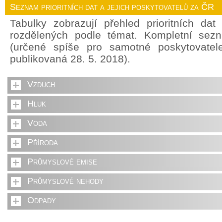
Seznam prioritních dat a jejich poskytovatelů za ČR
Tabulky zobrazují přehled prioritních da
rozdělených podle témat. Kompletní sez
(určené spíše pro samotné poskytovate
publikovaná 28. 5. 2018).
Vzduch
Hluk
Voda
Příroda
Průmyslové emise
Průmyslové nehody
Odpady