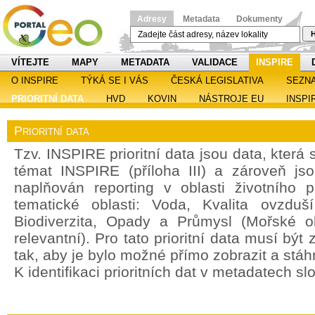
Adresy
Metadata
Dokumenty
H
VÍTEJTE
MAPY
METADATA
VALIDACE
INSPIRE
O INSPIRE
TÝKÁ SE I VÁS
ČESKÁ LEGISLATIVA
SEZN
PRIORITNÍ DATA
HVD
KOVIN
NÁSTROJE EU
INSPI
Prioritní data
Tzv. INSPIRE prioritní data jsou data, která
témat INSPIRE (příloha III) a zároveň jso
naplňován reporting v oblasti životního 
tematické oblasti: Voda, Kvalita ovzdu
Biodiverzita, Opady a Průmysl (Mořské o
relevantní). Pro tato prioritní data musí bý
tak, aby je bylo možné přímo zobrazit a stáh
K identifikaci prioritních dat v metadatech sl