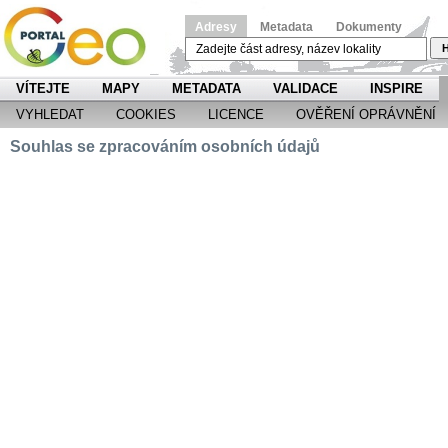
Adresy
Metadata
Dokumenty
H
VÍTEJTE
MAPY
METADATA
VALIDACE
INSPIRE
VYHLEDAT
COOKIES
LICENCE
OVĚŘENÍ OPRÁVNĚNÍ
Souhlas se zpracováním osobních údajů