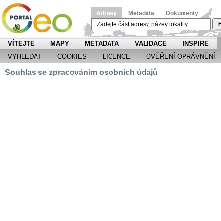
Adresy
Metadata
Dokumenty
H
VÍTEJTE
MAPY
METADATA
VALIDACE
INSPIRE
VYHLEDAT
COOKIES
LICENCE
OVĚŘENÍ OPRÁVNĚNÍ
Souhlas se zpracováním osobních údajů