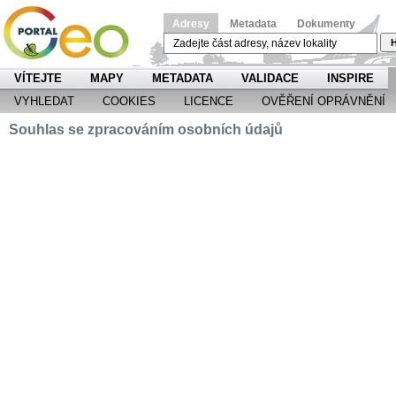
Adresy
Metadata
Dokumenty
H
VÍTEJTE
MAPY
METADATA
VALIDACE
INSPIRE
VYHLEDAT
COOKIES
LICENCE
OVĚŘENÍ OPRÁVNĚNÍ
Souhlas se zpracováním osobních údajů