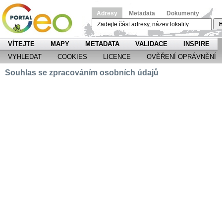
Adresy
Metadata
Dokumenty
H
VÍTEJTE
MAPY
METADATA
VALIDACE
INSPIRE
VYHLEDAT
COOKIES
LICENCE
OVĚŘENÍ OPRÁVNĚNÍ
Souhlas se zpracováním osobních údajů