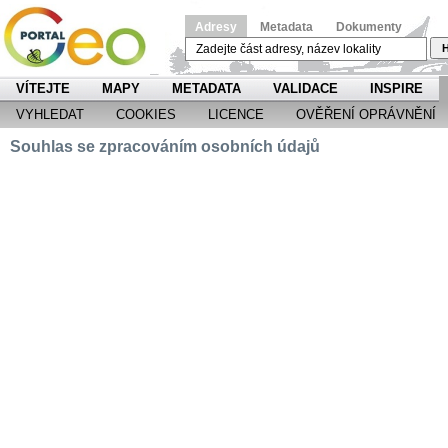
Adresy
Metadata
Dokumenty
H
VÍTEJTE
MAPY
METADATA
VALIDACE
INSPIRE
VYHLEDAT
COOKIES
LICENCE
OVĚŘENÍ OPRÁVNĚNÍ
Souhlas se zpracováním osobních údajů