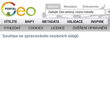
Adresy
Metadata
Dokumenty
H
VÍTEJTE
MAPY
METADATA
VALIDACE
INSPIRE
VYHLEDAT
COOKIES
LICENCE
OVĚŘENÍ OPRÁVNĚNÍ
Souhlas se zpracováním osobních údajů