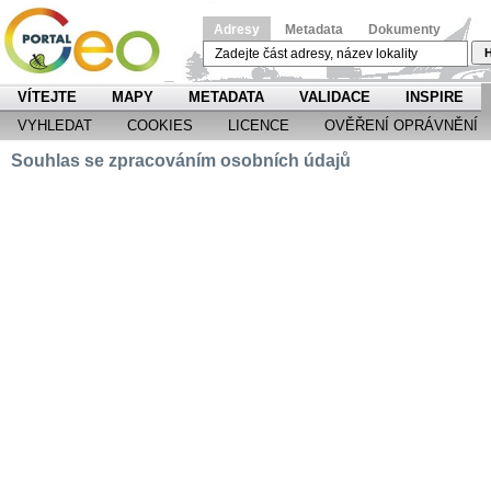
Adresy
Metadata
Dokumenty
H
VÍTEJTE
MAPY
METADATA
VALIDACE
INSPIRE
VYHLEDAT
COOKIES
LICENCE
OVĚŘENÍ OPRÁVNĚNÍ
Souhlas se zpracováním osobních údajů