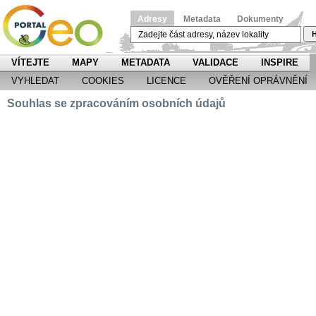
Adresy
Metadata
Dokumenty
H
VÍTEJTE
MAPY
METADATA
VALIDACE
INSPIRE
VYHLEDAT
COOKIES
LICENCE
OVĚŘENÍ OPRÁVNĚNÍ
Souhlas se zpracováním osobních údajů