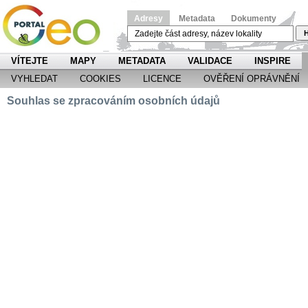
Adresy
Metadata
Dokumenty
H
VÍTEJTE
MAPY
METADATA
VALIDACE
INSPIRE
VYHLEDAT
COOKIES
LICENCE
OVĚŘENÍ OPRÁVNĚNÍ
Souhlas se zpracováním osobních údajů