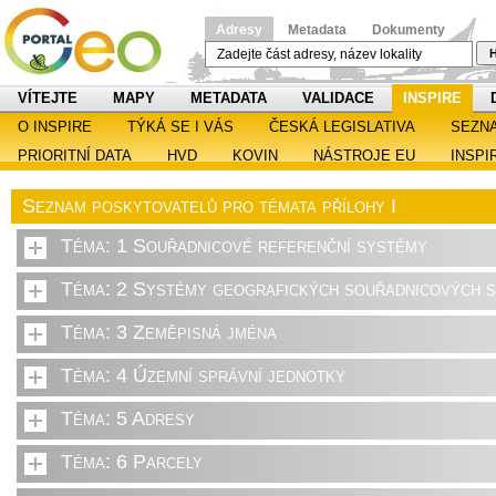
Adresy
Metadata
Dokumenty
H
VÍTEJTE
MAPY
METADATA
VALIDACE
INSPIRE
O INSPIRE
TÝKÁ SE I VÁS
ČESKÁ LEGISLATIVA
SEZN
PRIORITNÍ DATA
HVD
KOVIN
NÁSTROJE EU
INSPI
Seznam poskytovatelů pro témata přílohy I
Téma: 1 Souřadnicové referenční systémy
Téma: 2 Systémy geografických souřadnicových sí
Téma: 3 Zeměpisná jména
Téma: 4 Územní správní jednotky
Téma: 5 Adresy
Téma: 6 Parcely