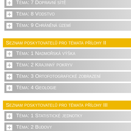
Téma: 7 Dopravní sítě
Téma: 8 Vodstvo
Téma: 9 Chráněná území
Seznam poskytovatelů pro témata přílohy II
Téma: 1 Nadmořská výška
Téma: 2 Krajinný pokryv
Téma: 3 Ortofotografické zobrazení
Téma: 4 Geologie
Seznam poskytovatelů pro témata přílohy III
Téma: 1 Statistické jednotky
Téma: 2 Budovy