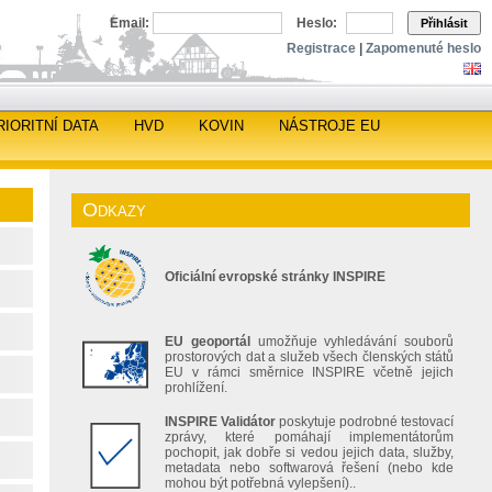
Email:
Heslo:
Přihlásit
Registrace
|
Zapomenuté heslo
RIORITNÍ DATA
HVD
KOVIN
NÁSTROJE EU
Odkazy
Oficiální evropské stránky INSPIRE
EU geoportál
umožňuje vyhledávání souborů
prostorových dat a služeb všech členských států
EU v rámci směrnice INSPIRE včetně jejich
prohlížení.
INSPIRE Validátor
poskytuje podrobné testovací
zprávy, které pomáhají implementátorům
pochopit, jak dobře si vedou jejich data, služby,
metadata nebo softwarová řešení (nebo kde
mohou být potřebná vylepšení)..