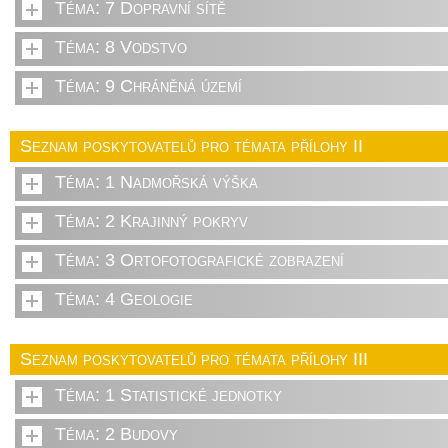
Téma: 7 Dopravní sítě
Téma: 8 Vodstvo
Téma: 9 Chráněná území
Seznam poskytovatelů pro témata přílohy II
Téma: 1 Nadmořská výška
Téma: 2 Krajinný pokryv
Téma: 3 Ortofotografické zobrazení
Téma: 4 Geologie
Seznam poskytovatelů pro témata přílohy III
Téma: 1 Statistické jednotky
Téma: 2 Budovy