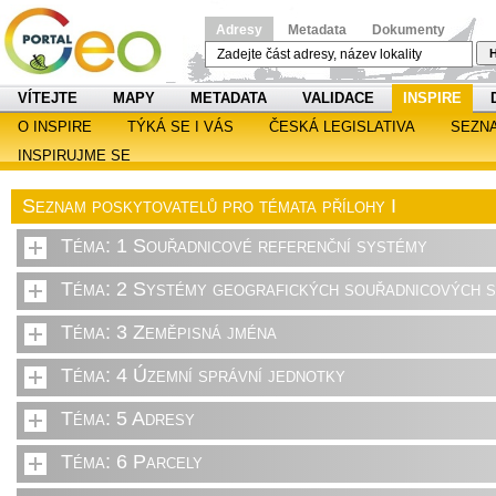
Adresy
Metadata
Dokumenty
H
VÍTEJTE
MAPY
METADATA
VALIDACE
INSPIRE
O INSPIRE
TÝKÁ SE I VÁS
ČESKÁ LEGISLATIVA
SEZN
INSPIRUJME SE
Seznam poskytovatelů pro témata přílohy I
Téma: 1 Souřadnicové referenční systémy
Téma: 2 Systémy geografických souřadnicových sí
Téma: 3 Zeměpisná jména
Téma: 4 Územní správní jednotky
Téma: 5 Adresy
Téma: 6 Parcely