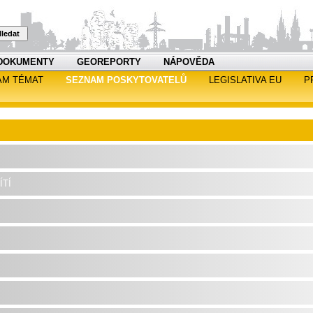
ledat
DOKUMENTY
GEOREPORTY
NÁPOVĚDA
AM TÉMAT
SEZNAM POSKYTOVATELŮ
LEGISLATIVA EU
P
tí