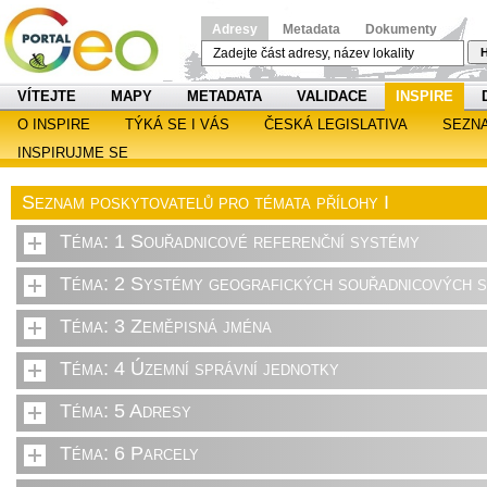
Adresy
Metadata
Dokumenty
H
VÍTEJTE
MAPY
METADATA
VALIDACE
INSPIRE
O INSPIRE
TÝKÁ SE I VÁS
ČESKÁ LEGISLATIVA
SEZN
INSPIRUJME SE
Seznam poskytovatelů pro témata přílohy I
Téma: 1 Souřadnicové referenční systémy
Téma: 2 Systémy geografických souřadnicových sí
Téma: 3 Zeměpisná jména
Téma: 4 Územní správní jednotky
Téma: 5 Adresy
Téma: 6 Parcely