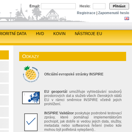
Email:
Heslo:
Přihlásit
Registrace
|
Zapomenuté heslo
RIORITNÍ DATA
HVD
KOVIN
NÁSTROJE EU
Odkazy
Oficiální evropské stránky INSPIRE
EU geoportál
umožňuje vyhledávání souborů
prostorových dat a služeb všech členských států
EU v rámci směrnice INSPIRE včetně jejich
prohlížení.
INSPIRE Validátor
poskytuje podrobné testovací
zprávy, které pomáhají implementátorům
pochopit, jak dobře si vedou jejich data, služby,
metadata nebo softwarová řešení (nebo kde
mohou být potřebná vylepšení)..