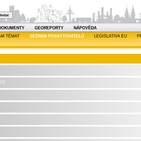
ledat
DOKUMENTY
GEOREPORTY
NÁPOVĚDA
AM TÉMAT
SEZNAM POSKYTOVATELŮ
LEGISLATIVA EU
P
tí