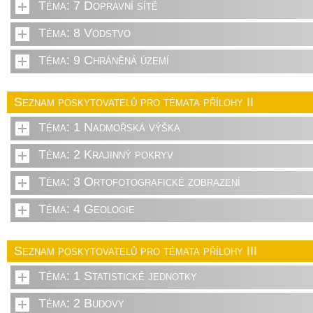
Téma: 7 Dopravní sítě
Téma: 8 Vodstvo
Téma: 9 Chráněná území
Seznam poskytovatelů pro témata přílohy II
Téma: 1 Nadmořská výška
Téma: 2 Krajinný pokryv
Téma: 3 Ortofotografické zobrazení
Téma: 4 Geologie
Seznam poskytovatelů pro témata přílohy III
Téma: 1 Statistické jednotky
Téma: 2 Budovy