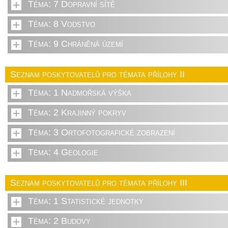
Téma: 7 Dopravní sítě
Téma: 8 Vodstvo
Téma: 9 Chráněná území
Seznam poskytovatelů pro témata přílohy II
Téma: 1 Nadmořská výška
Téma: 2 Krajinný pokryv
Téma: 3 Ortofotografické zobrazení
Téma: 4 Geologie
Seznam poskytovatelů pro témata přílohy III
Téma: 1 Statistické jednotky
Téma: 2 Budovy