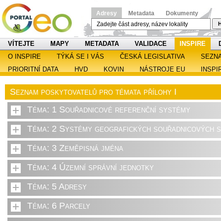
Adresy
Metadata
Dokumenty
H
VÍTEJTE
MAPY
METADATA
VALIDACE
INSPIRE
O INSPIRE
TÝKÁ SE I VÁS
ČESKÁ LEGISLATIVA
SEZN
PRIORITNÍ DATA
HVD
KOVIN
NÁSTROJE EU
INSPI
Seznam poskytovatelů pro témata přílohy I
Téma: 1 Souřadnicové referenční systémy
Téma: 2 Systémy geografických souřadnicových sí
Téma: 3 Zeměpisná jména
Téma: 4 Územní správní jednotky
Téma: 5 Adresy
Téma: 6 Parcely