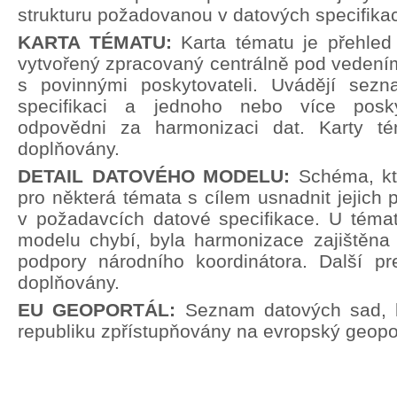
strukturu požadovanou v datových specifika
KARTA TÉMATU:
Karta tématu je přehle
vytvořený zpracovaný centrálně pod vedení
s povinnými poskytovateli. Uvádějí sez
specifikaci a jednoho nebo více poskyt
odpovědni za harmonizaci dat. Karty t
doplňovány.
DETAIL DATOVÉHO MODELU:
Schéma, kt
pro některá témata s cílem usnadnit jejich p
v požadavcích datové specifikace. U témat
modelu chybí, byla harmonizace zajištěna 
podpory národního koordinátora. Další pr
doplňovány.
EU GEOPORTÁL:
Seznam datových sad, 
republiku zpřístupňovány na evropský geopor