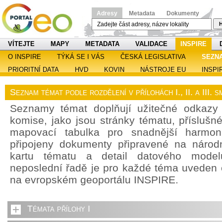
Adresy
Metadata
Dokumenty
H
VÍTEJTE
MAPY
METADATA
VALIDACE
INSPIRE
O INSPIRE
TÝKÁ SE I VÁS
ČESKÁ LEGISLATIVA
SEZN
PRIORITNÍ DATA
HVD
KOVIN
NÁSTROJE EU
INSPI
Seznam témat podle rozdělení v přílohách I., II. a III.
Seznamy témat doplňují užitečné odkazy
komise, jako jsou stránky tématu, příslušn
mapovací tabulka pro snadnější harmoni
připojeny dokumenty připravené na národn
kartu tématu a detail datového model
neposlední řadě je pro každé téma uveden
na evropském geoportálu INSPIRE.
Témata přílohy I