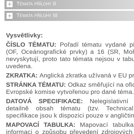
Témata přílohy II
Témata přílohy III
Vysvětlivky:
ČÍSLO TÉMATU:
Pořadí tématu vydané př
(OF, Oceánografické prvky) a 16 (SR, Moř
nevyskytují, proto tato témata nejsou v tabu
uvedena.
ZKRATKA:
Anglická zkratka užívaná v EU p
STRÁNKA TÉMATU:
Odkaz směřující na ofi
Evropské komise vytvořenou pro dané téma.
DATOVÁ SPECIFIKACE:
Nelegislativn
detailně obsah tématu (tzv. Technical
specifikace jsou k dispozici pouze v angličti
MAPOVACÍ TABULKA:
Mapovací tabulka
informaci o způsobu převedení zdrojových