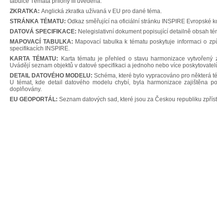
tabulce Témata přílohy III uvedena.
ZKRATKA:
Anglická zkratka užívaná v EU pro dané téma.
STRÁNKA TÉMATU:
Odkaz směřující na oficiální stránku INSPIRE Evropské 
DATOVÁ SPECIFIKACE:
Nelegislativní dokument popisující detailně obsah tém
MAPOVACÍ TABULKA:
Mapovací tabulka k tématu poskytuje informaci o zp
specifikacích INSPIRE.
KARTA TÉMATU:
Karta tématu je přehled o stavu harmonizace vytvořený 
Uvádějí seznam objektů v datové specifikaci a jednoho nebo více poskytovatel
DETAIL DATOVÉHO MODELU:
Schéma, které bylo vypracováno pro některá tém
U témat, kde detail datového modelu chybí, byla harmonizace zajištěna po
doplňovány.
EU GEOPORTÁL:
Seznam datových sad, které jsou za Českou republiku zpřís