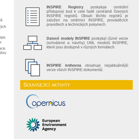
INSPIRE Registry
poskytuje centrální
přístupový bod k celé řadě centrálně řízených
INSPIRE registrů. Obsah těchto registrů je
ně.
založen na směrnici INSPIRE, prováděcích
pravidlech a technických pokynech.
vých
eli.
Datové modely INSPIRE
poskytují různé verze
y.
(schválené a návrhy) UML modelů INSPIRE,
které jsou dostupné v různých formátech.
ace.
udou
INSPIRE knihovna
obsahuje nejaktuálnější
verze všech INSPIRE dokumentů.
Související aktivity