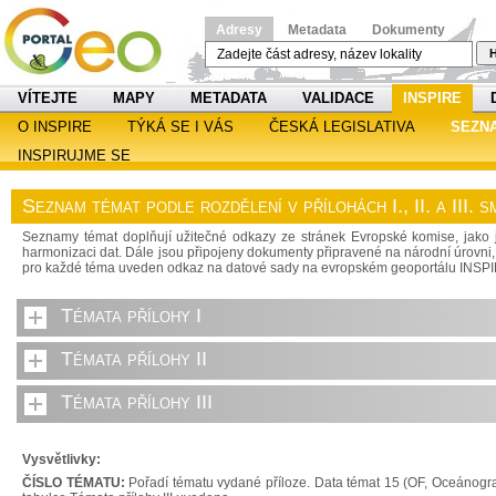
Adresy
Metadata
Dokumenty
H
VÍTEJTE
MAPY
METADATA
VALIDACE
INSPIRE
O INSPIRE
TÝKÁ SE I VÁS
ČESKÁ LEGISLATIVA
SEZN
INSPIRUJME SE
Seznam témat podle rozdělení v přílohách I., II. a III.
Seznamy témat doplňují užitečné odkazy ze stránek Evropské komise, jako j
harmonizaci dat. Dále jsou připojeny dokumenty připravené na národní úrovni, 
pro každé téma uveden odkaz na datové sady na evropském geoportálu INSP
Témata přílohy I
Témata přílohy II
Témata přílohy III
Vysvětlivky:
ČÍSLO TÉMATU:
Pořadí tématu vydané příloze. Data témat 15 (OF, Oceánograf