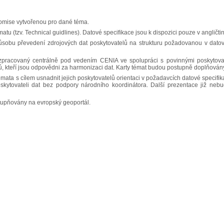
komise vytvořenou pro dané téma.
atu (tzv. Technical guidlines). Datové specifikace jsou k dispozici pouze v angličti
ůsobu převedení zdrojových dat poskytovatelů na strukturu požadovanou v dato
zpracovaný centrálně pod vedením CENIA ve spolupráci s povinnými poskytovat
ů, kteří jsou odpovědni za harmonizaci dat. Karty témat budou postupně doplňován
ata s cílem usnadnit jejich poskytovatelů orientaci v požadavcích datové specifik
skytovateli dat bez podpory národního koordinátora. Další prezentace již neb
tupňovány na evropský geoportál.