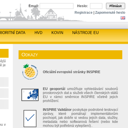
Email:
Heslo:
Přihlásit
Registrace
|
Zapomenuté heslo
RIORITNÍ DATA
HVD
KOVIN
NÁSTROJE EU
Odkazy
ější
ě je
Oficiální evropské stránky INSPIRE
EU geoportál
umožňuje vyhledávání souborů
prostorových dat a služeb všech členských států
EU v rámci směrnice INSPIRE včetně jejich
prohlížení.
INSPIRE Validátor
poskytuje podrobné testovací
zprávy, které pomáhají implementátorům
pochopit, jak dobře si vedou jejich data, služby,
metadata nebo softwarová řešení (nebo kde
ou v
mohou být potřebná vylepšení)..