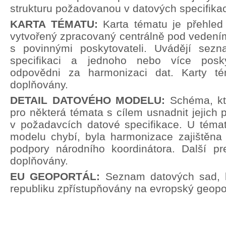
strukturu požadovanou v datových specifika
KARTA TÉMATU:
Karta tématu je přehle
vytvořený zpracovaný centrálně pod vedení
s povinnými poskytovateli. Uvádějí sez
specifikaci a jednoho nebo více poskyt
odpovědni za harmonizaci dat. Karty t
doplňovány.
DETAIL DATOVÉHO MODELU:
Schéma, kt
pro některá témata s cílem usnadnit jejich p
v požadavcích datové specifikace. U témat
modelu chybí, byla harmonizace zajištěna 
podpory národního koordinátora. Další pr
doplňovány.
EU GEOPORTÁL:
Seznam datových sad, 
republiku zpřístupňovány na evropský geopor