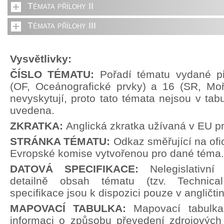
Témata přílohy II
Témata přílohy III
Vysvětlivky:
ČÍSLO TÉMATU:
Pořadí tématu vydané př
(OF, Oceánografické prvky) a 16 (SR, Moř
nevyskytují, proto tato témata nejsou v tabu
uvedena.
ZKRATKA:
Anglická zkratka užívaná v EU p
STRÁNKA TÉMATU:
Odkaz směřující na ofi
Evropské komise vytvořenou pro dané téma.
DATOVÁ SPECIFIKACE:
Nelegislativn
detailně obsah tématu (tzv. Technical
specifikace jsou k dispozici pouze v angličti
MAPOVACÍ TABULKA:
Mapovací tabulka
informaci o způsobu převedení zdrojových