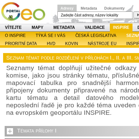
Adresy
Metadata
Dokumenty
H
VÍTEJTE
MAPY
METADATA
VALIDACE
INSPIRE
O INSPIRE
TÝKÁ SE I VÁS
ČESKÁ LEGISLATIVA
SEZN
PRIORITNÍ DATA
HVD
KOVIN
NÁSTROJE EU
INSPI
Seznam témat podle rozdělení v přílohách I., II. a III.
Seznamy témat doplňují užitečné odkazy
komise, jako jsou stránky tématu, příslušn
mapovací tabulka pro snadnější harmoni
připojeny dokumenty připravené na národn
kartu tématu a detail datového model
neposlední řadě je pro každé téma uveden
na evropském geoportálu INSPIRE.
Témata přílohy I