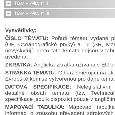
Témata přílohy II
Témata přílohy III
Vysvětlivky:
ČÍSLO TÉMATU:
Pořadí tématu vydané př
(OF, Oceánografické prvky) a 16 (SR, Moř
nevyskytují, proto tato témata nejsou v tabu
uvedena.
ZKRATKA:
Anglická zkratka užívaná v EU p
STRÁNKA TÉMATU:
Odkaz směřující na ofi
Evropské komise vytvořenou pro dané téma.
DATOVÁ SPECIFIKACE:
Nelegislativn
detailně obsah tématu (tzv. Technical
specifikace jsou k dispozici pouze v angličti
MAPOVACÍ TABULKA:
Mapovací tabulka
informaci o způsobu převedení zdrojových