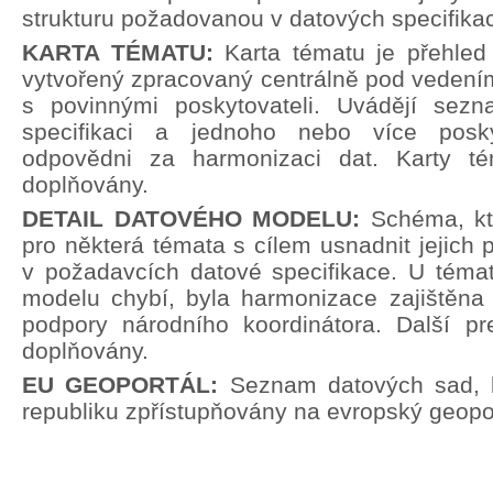
strukturu požadovanou v datových specifika
KARTA TÉMATU:
Karta tématu je přehle
vytvořený zpracovaný centrálně pod vedení
s povinnými poskytovateli. Uvádějí sez
specifikaci a jednoho nebo více poskyt
odpovědni za harmonizaci dat. Karty t
doplňovány.
DETAIL DATOVÉHO MODELU:
Schéma, kt
pro některá témata s cílem usnadnit jejich p
v požadavcích datové specifikace. U témat
modelu chybí, byla harmonizace zajištěna 
podpory národního koordinátora. Další pr
doplňovány.
EU GEOPORTÁL:
Seznam datových sad, 
republiku zpřístupňovány na evropský geopor