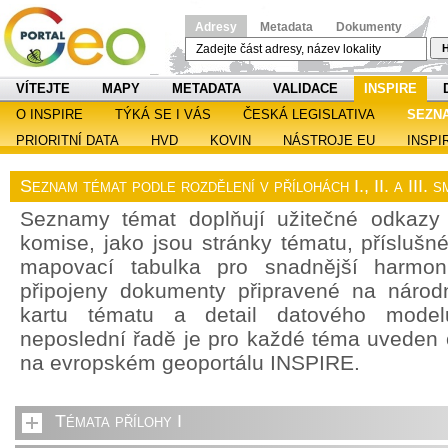
Adresy
Metadata
Dokumenty
H
VÍTEJTE
MAPY
METADATA
VALIDACE
INSPIRE
O INSPIRE
TÝKÁ SE I VÁS
ČESKÁ LEGISLATIVA
SEZN
PRIORITNÍ DATA
HVD
KOVIN
NÁSTROJE EU
INSPI
Seznam témat podle rozdělení v přílohách I., II. a III.
Seznamy témat doplňují užitečné odkazy
komise, jako jsou stránky tématu, příslušn
mapovací tabulka pro snadnější harmoni
připojeny dokumenty připravené na národn
kartu tématu a detail datového model
neposlední řadě je pro každé téma uveden
na evropském geoportálu INSPIRE.
Témata přílohy I