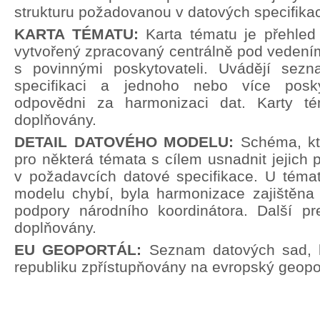
strukturu požadovanou v datových specifika
KARTA TÉMATU:
Karta tématu je přehle
vytvořený zpracovaný centrálně pod vedení
s povinnými poskytovateli. Uvádějí sez
specifikaci a jednoho nebo více poskyt
odpovědni za harmonizaci dat. Karty t
doplňovány.
DETAIL DATOVÉHO MODELU:
Schéma, kt
pro některá témata s cílem usnadnit jejich p
v požadavcích datové specifikace. U témat
modelu chybí, byla harmonizace zajištěna 
podpory národního koordinátora. Další pr
doplňovány.
EU GEOPORTÁL:
Seznam datových sad, 
republiku zpřístupňovány na evropský geopor