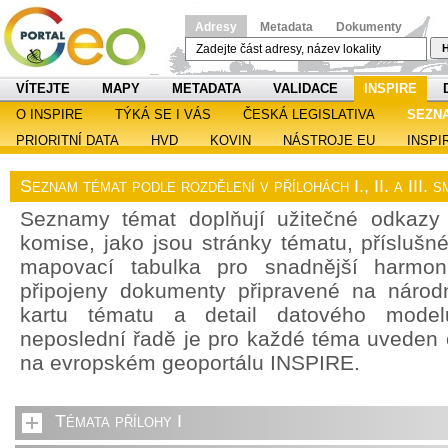
Adresy
Metadata
Dokumenty
H
VÍTEJTE
MAPY
METADATA
VALIDACE
INSPIRE
O INSPIRE
TÝKÁ SE I VÁS
ČESKÁ LEGISLATIVA
SEZN
PRIORITNÍ DATA
HVD
KOVIN
NÁSTROJE EU
INSPI
Seznam témat podle rozdělení v přílohách I., II. a III.
Seznamy témat doplňují užitečné odkazy
komise, jako jsou stránky tématu, příslušn
mapovací tabulka pro snadnější harmoni
připojeny dokumenty připravené na národn
kartu tématu a detail datového model
neposlední řadě je pro každé téma uveden
na evropském geoportálu INSPIRE.
Témata přílohy I