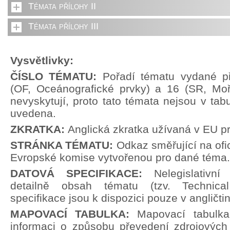
Témata přílohy II
Témata přílohy III
Vysvětlivky:
ČÍSLO TÉMATU:
Pořadí tématu vydané př
(OF, Oceánografické prvky) a 16 (SR, Moř
nevyskytují, proto tato témata nejsou v tabu
uvedena.
ZKRATKA:
Anglická zkratka užívaná v EU p
STRÁNKA TÉMATU:
Odkaz směřující na ofi
Evropské komise vytvořenou pro dané téma.
DATOVÁ SPECIFIKACE:
Nelegislativn
detailně obsah tématu (tzv. Technical
specifikace jsou k dispozici pouze v angličti
MAPOVACÍ TABULKA:
Mapovací tabulka
informaci o způsobu převedení zdrojových