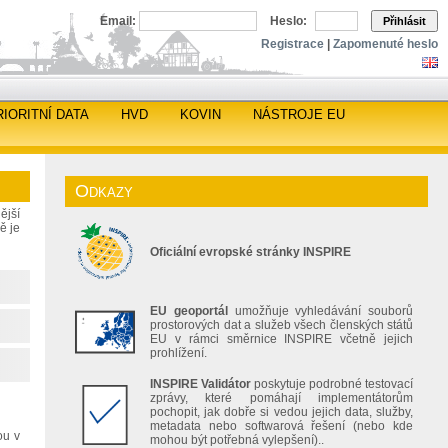
Email:
Heslo:
Přihlásit
Registrace
|
Zapomenuté heslo
RIORITNÍ DATA
HVD
KOVIN
NÁSTROJE EU
Odkazy
ější
ě je
Oficiální evropské stránky INSPIRE
EU geoportál
umožňuje vyhledávání souborů
prostorových dat a služeb všech členských států
EU v rámci směrnice INSPIRE včetně jejich
prohlížení.
INSPIRE Validátor
poskytuje podrobné testovací
zprávy, které pomáhají implementátorům
pochopit, jak dobře si vedou jejich data, služby,
metadata nebo softwarová řešení (nebo kde
ou v
mohou být potřebná vylepšení)..