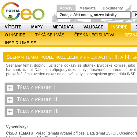
Adresy
Metadata
Dokumenty
H
VÍTEJTE
MAPY
METADATA
VALIDACE
INSPIRE
O INSPIRE
TÝKÁ SE I VÁS
ČESKÁ LEGISLATIVA
SEZN
INSPIRUJME SE
Seznam témat podle rozdělení v přílohách I., II. a III.
Seznamy témat doplňují užitečné odkazy ze stránek Evropské komise, jako j
harmonizaci dat. Dále jsou připojeny dokumenty připravené na národní úrovni, 
pro každé téma uveden odkaz na datové sady na evropském geoportálu INSP
Témata přílohy I
Témata přílohy II
Témata přílohy III
Vysvětlivky:
ČÍSLO TÉMATU:
Pořadí tématu vydané příloze. Data témat 15 (OF, Oceánograf