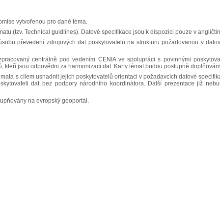
komise vytvořenou pro dané téma.
atu (tzv. Technical guidlines). Datové specifikace jsou k dispozici pouze v angličti
ůsobu převedení zdrojových dat poskytovatelů na strukturu požadovanou v dato
zpracovaný centrálně pod vedením CENIA ve spolupráci s povinnými poskytovat
ů, kteří jsou odpovědni za harmonizaci dat. Karty témat budou postupně doplňován
ata s cílem usnadnit jejich poskytovatelů orientaci v požadavcích datové specifik
skytovateli dat bez podpory národního koordinátora. Další prezentace již neb
tupňovány na evropský geoportál.