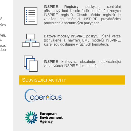
INSPIRE Registry
poskytuje centrální
přístupový bod k celé řadě centrálně řízených
INSPIRE registrů. Obsah těchto registrů je
ně.
založen na směrnici INSPIRE, prováděcích
pravidlech a technických pokynech.
vých
eli.
Datové modely INSPIRE
poskytují různé verze
y.
(schválené a návrhy) UML modelů INSPIRE,
které jsou dostupné v různých formátech.
ace.
udou
INSPIRE knihovna
obsahuje nejaktuálnější
verze všech INSPIRE dokumentů.
Související aktivity