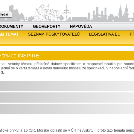
ledat
DOKUMENTY
GEOREPORTY
NÁPOVĚDA
AM TÉMAT
SEZNAM POSKYTOVATELŮ
LEGISLATIVA EU
P
 směrnice INSPIRE
sou stránky tématu, příslušné datové specifikace a mapovací tabulka pro snadn
jedná se o kartu tématu a detail datového modelu ze specifikací. V neposlední řad
IRE.
ické prvky) a 16 (SR, Mořské oblasti) se v ČR nevyskytují, proto tato témata nejs