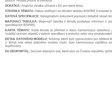
tabulce Témata přílohy III uvedena.
ZKRATKA:
Anglická zkratka užívaná v EU pro dané téma.
STRÁNKA TÉMATU:
Odkaz směřující na oficiální stránku INSPIRE Evropské 
DATOVÁ SPECIFIKACE:
Nelegislativní dokument popisující detailně obsah tém
MAPOVACÍ TABULKA:
Mapovací tabulka k tématu poskytuje informaci o zp
specifikacích INSPIRE.
KARTA TÉMATU:
Karta tématu je přehled o stavu harmonizace vytvořený 
Uvádějí seznam objektů v datové specifikaci a jednoho nebo více poskytovatel
DETAIL DATOVÉHO MODELU:
Schéma, které bylo vypracováno pro některá tém
U témat, kde detail datového modelu chybí, byla harmonizace zajištěna po
doplňovány.
EU GEOPORTÁL:
Seznam datových sad, které jsou za Českou republiku zpřís