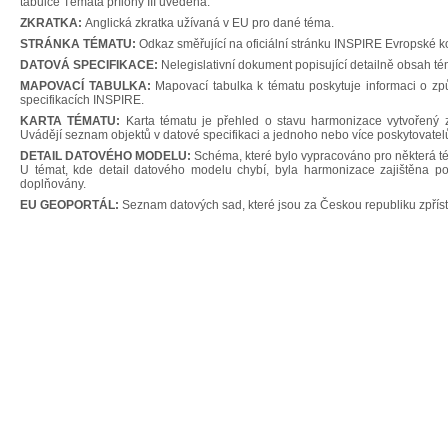
tabulce Témata přílohy III uvedena.
ZKRATKA:
Anglická zkratka užívaná v EU pro dané téma.
STRÁNKA TÉMATU:
Odkaz směřující na oficiální stránku INSPIRE Evropské 
DATOVÁ SPECIFIKACE:
Nelegislativní dokument popisující detailně obsah tém
MAPOVACÍ TABULKA:
Mapovací tabulka k tématu poskytuje informaci o zp
specifikacích INSPIRE.
KARTA TÉMATU:
Karta tématu je přehled o stavu harmonizace vytvořený 
Uvádějí seznam objektů v datové specifikaci a jednoho nebo více poskytovatel
DETAIL DATOVÉHO MODELU:
Schéma, které bylo vypracováno pro některá tém
U témat, kde detail datového modelu chybí, byla harmonizace zajištěna po
doplňovány.
EU GEOPORTÁL:
Seznam datových sad, které jsou za Českou republiku zpřís