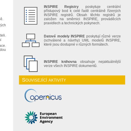
INSPIRE Registry
poskytuje centrální
přístupový bod k celé řadě centrálně řízených
INSPIRE registrů. Obsah těchto registrů je
ně.
založen na směrnici INSPIRE, prováděcích
pravidlech a technických pokynech.
vých
eli.
Datové modely INSPIRE
poskytují různé verze
y.
(schválené a návrhy) UML modelů INSPIRE,
které jsou dostupné v různých formátech.
ace.
udou
INSPIRE knihovna
obsahuje nejaktuálnější
verze všech INSPIRE dokumentů.
Související aktivity