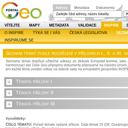
Adresy
Metadata
Dokumenty
H
VÍTEJTE
MAPY
METADATA
VALIDACE
INSPIRE
O INSPIRE
TÝKÁ SE I VÁS
ČESKÁ LEGISLATIVA
SEZN
INSPIRUJME SE
Seznam témat podle rozdělení v přílohách I., II. a III.
Seznamy témat doplňují užitečné odkazy ze stránek Evropské komise, jako j
harmonizaci dat. Dále jsou připojeny dokumenty připravené na národní úrovni, 
pro každé téma uveden odkaz na datové sady na evropském geoportálu INSP
Témata přílohy I
Témata přílohy II
Témata přílohy III
Vysvětlivky:
ČÍSLO TÉMATU:
Pořadí tématu vydané příloze. Data témat 15 (OF, Oceánograf