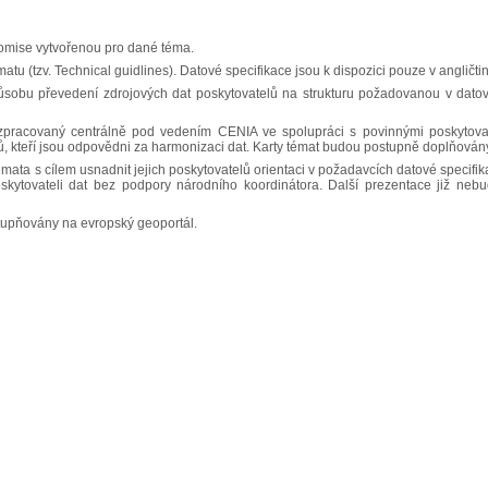
komise vytvořenou pro dané téma.
atu (tzv. Technical guidlines). Datové specifikace jsou k dispozici pouze v angličti
ůsobu převedení zdrojových dat poskytovatelů na strukturu požadovanou v dato
zpracovaný centrálně pod vedením CENIA ve spolupráci s povinnými poskytovat
ů, kteří jsou odpovědni za harmonizaci dat. Karty témat budou postupně doplňován
ata s cílem usnadnit jejich poskytovatelů orientaci v požadavcích datové specifik
skytovateli dat bez podpory národního koordinátora. Další prezentace již neb
tupňovány na evropský geoportál.