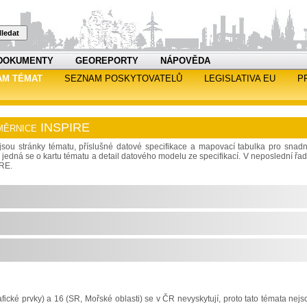
ledat
DOKUMENTY
GEOREPORTY
NÁPOVĚDA
AM TÉMAT
SEZNAM POSKYTOVATELŮ
LEGISLATIVA EU
P
 směrnice INSPIRE
sou stránky tématu, příslušné datové specifikace a mapovací tabulka pro snadn
jedná se o kartu tématu a detail datového modelu ze specifikací. V neposlední řad
IRE.
ické prvky) a 16 (SR, Mořské oblasti) se v ČR nevyskytují, proto tato témata nejs