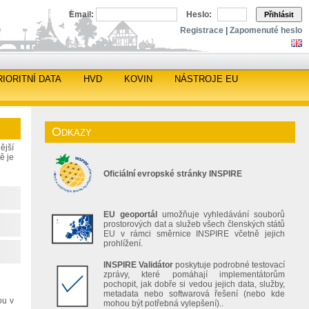
Email:
Heslo:
Přihlásit
Registrace
|
Zapomenuté heslo
RIORITNÍ DATA
HVD
KOVIN
NÁSTROJE EU
Odkazy
ější
ě je
Oficiální evropské stránky INSPIRE
EU geoportál
umožňuje vyhledávání souborů
prostorových dat a služeb všech členských států
EU v rámci směrnice INSPIRE včetně jejich
prohlížení.
INSPIRE Validátor
poskytuje podrobné testovací
zprávy, které pomáhají implementátorům
pochopit, jak dobře si vedou jejich data, služby,
metadata nebo softwarová řešení (nebo kde
ou v
mohou být potřebná vylepšení)..