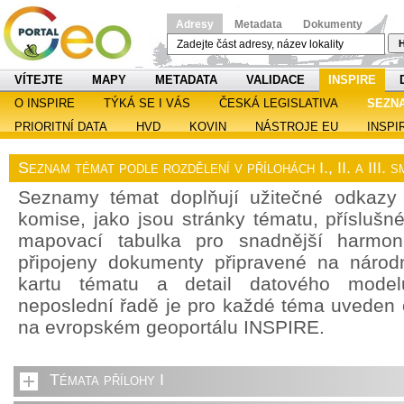
Adresy
Metadata
Dokumenty
H
VÍTEJTE
MAPY
METADATA
VALIDACE
INSPIRE
O INSPIRE
TÝKÁ SE I VÁS
ČESKÁ LEGISLATIVA
SEZN
PRIORITNÍ DATA
HVD
KOVIN
NÁSTROJE EU
INSPI
Seznam témat podle rozdělení v přílohách I., II. a III.
Seznamy témat doplňují užitečné odkazy
komise, jako jsou stránky tématu, příslušn
mapovací tabulka pro snadnější harmoni
připojeny dokumenty připravené na národn
kartu tématu a detail datového model
neposlední řadě je pro každé téma uveden
na evropském geoportálu INSPIRE.
Témata přílohy I