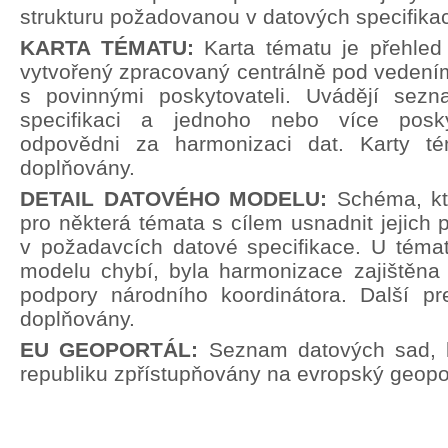
strukturu požadovanou v datových specifika
KARTA TÉMATU:
Karta tématu je přehle
vytvořený zpracovaný centrálně pod vedení
s povinnými poskytovateli. Uvádějí sez
specifikaci a jednoho nebo více poskyt
odpovědni za harmonizaci dat. Karty t
doplňovány.
DETAIL DATOVÉHO MODELU:
Schéma, kt
pro některá témata s cílem usnadnit jejich p
v požadavcích datové specifikace. U témat
modelu chybí, byla harmonizace zajištěna 
podpory národního koordinátora. Další pr
doplňovány.
EU GEOPORTÁL:
Seznam datových sad, 
republiku zpřístupňovány na evropský geopor