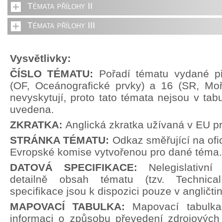
Témata přílohy II
Témata přílohy III
Vysvětlivky:
ČÍSLO TÉMATU:
Pořadí tématu vydané př
(OF, Oceánografické prvky) a 16 (SR, Moř
nevyskytují, proto tato témata nejsou v tabu
uvedena.
ZKRATKA:
Anglická zkratka užívaná v EU p
STRÁNKA TÉMATU:
Odkaz směřující na ofi
Evropské komise vytvořenou pro dané téma.
DATOVÁ SPECIFIKACE:
Nelegislativn
detailně obsah tématu (tzv. Technical
specifikace jsou k dispozici pouze v angličti
MAPOVACÍ TABULKA:
Mapovací tabulka
informaci o způsobu převedení zdrojových