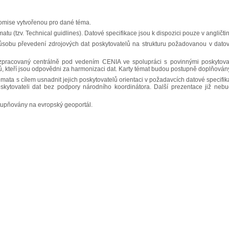
komise vytvořenou pro dané téma.
atu (tzv. Technical guidlines). Datové specifikace jsou k dispozici pouze v angličti
ůsobu převedení zdrojových dat poskytovatelů na strukturu požadovanou v dato
zpracovaný centrálně pod vedením CENIA ve spolupráci s povinnými poskytovat
ů, kteří jsou odpovědni za harmonizaci dat. Karty témat budou postupně doplňován
ata s cílem usnadnit jejich poskytovatelů orientaci v požadavcích datové specifik
skytovateli dat bez podpory národního koordinátora. Další prezentace již neb
tupňovány na evropský geoportál.