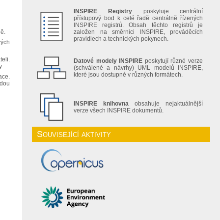
INSPIRE Registry
poskytuje centrální
přístupový bod k celé řadě centrálně řízených
INSPIRE registrů. Obsah těchto registrů je
ně.
založen na směrnici INSPIRE, prováděcích
pravidlech a technických pokynech.
vých
eli.
Datové modely INSPIRE
poskytují různé verze
y.
(schválené a návrhy) UML modelů INSPIRE,
které jsou dostupné v různých formátech.
ace.
udou
INSPIRE knihovna
obsahuje nejaktuálnější
verze všech INSPIRE dokumentů.
Související aktivity