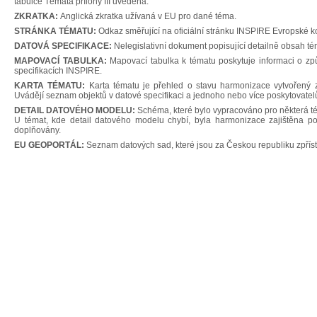
tabulce Témata přílohy III uvedena.
ZKRATKA:
Anglická zkratka užívaná v EU pro dané téma.
STRÁNKA TÉMATU:
Odkaz směřující na oficiální stránku INSPIRE Evropské 
DATOVÁ SPECIFIKACE:
Nelegislativní dokument popisující detailně obsah tém
MAPOVACÍ TABULKA:
Mapovací tabulka k tématu poskytuje informaci o zp
specifikacích INSPIRE.
KARTA TÉMATU:
Karta tématu je přehled o stavu harmonizace vytvořený 
Uvádějí seznam objektů v datové specifikaci a jednoho nebo více poskytovatel
DETAIL DATOVÉHO MODELU:
Schéma, které bylo vypracováno pro některá tém
U témat, kde detail datového modelu chybí, byla harmonizace zajištěna po
doplňovány.
EU GEOPORTÁL:
Seznam datových sad, které jsou za Českou republiku zpřís