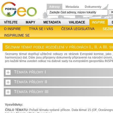
Adresy
Metadata
Dokumenty
H
VÍTEJTE
MAPY
METADATA
VALIDACE
INSPIRE
O INSPIRE
TÝKÁ SE I VÁS
ČESKÁ LEGISLATIVA
SEZN
INSPIRUJME SE
Seznam témat podle rozdělení v přílohách I., II. a III.
Seznamy témat doplňují užitečné odkazy ze stránek Evropské komise, jako j
harmonizaci dat. Dále jsou připojeny dokumenty připravené na národní úrovni, 
pro každé téma uveden odkaz na datové sady na evropském geoportálu INSP
Témata přílohy I
Témata přílohy II
Témata přílohy III
Vysvětlivky:
ČÍSLO TÉMATU:
Pořadí tématu vydané příloze. Data témat 15 (OF, Oceánograf