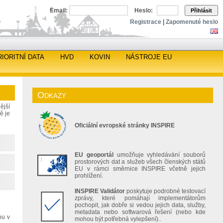
Email:
Heslo:
Přihlásit
Registrace
|
Zapomenuté heslo
RIORITNÍ DATA
HVD
KOVIN
NÁSTROJE EU
Odkazy
ější
ě je
Oficiální evropské stránky INSPIRE
EU geoportál
umožňuje vyhledávání souborů
prostorových dat a služeb všech členských států
EU v rámci směrnice INSPIRE včetně jejich
prohlížení.
INSPIRE Validátor
poskytuje podrobné testovací
zprávy, které pomáhají implementátorům
pochopit, jak dobře si vedou jejich data, služby,
metadata nebo softwarová řešení (nebo kde
ou v
mohou být potřebná vylepšení)..