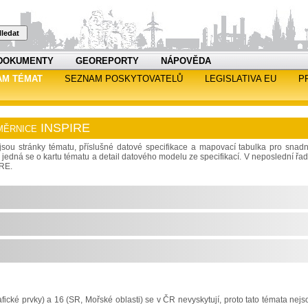
ledat
DOKUMENTY
GEOREPORTY
NÁPOVĚDA
AM TÉMAT
SEZNAM POSKYTOVATELŮ
LEGISLATIVA EU
P
 směrnice INSPIRE
sou stránky tématu, příslušné datové specifikace a mapovací tabulka pro snadn
jedná se o kartu tématu a detail datového modelu ze specifikací. V neposlední řad
IRE.
ické prvky) a 16 (SR, Mořské oblasti) se v ČR nevyskytují, proto tato témata nejs