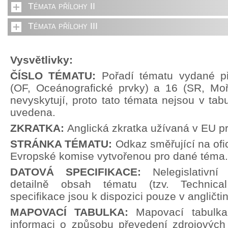
Témata přílohy II
Témata přílohy III
Vysvětlivky:
ČÍSLO TÉMATU:
Pořadí tématu vydané př
(OF, Oceánografické prvky) a 16 (SR, Moř
nevyskytují, proto tato témata nejsou v tabu
uvedena.
ZKRATKA:
Anglická zkratka užívaná v EU p
STRÁNKA TÉMATU:
Odkaz směřující na ofi
Evropské komise vytvořenou pro dané téma.
DATOVÁ SPECIFIKACE:
Nelegislativn
detailně obsah tématu (tzv. Technical
specifikace jsou k dispozici pouze v angličti
MAPOVACÍ TABULKA:
Mapovací tabulka
informaci o způsobu převedení zdrojových