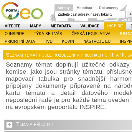
Adresy
Metadata
Dokumenty
H
VÍTEJTE
MAPY
METADATA
VALIDACE
INSPIRE
O INSPIRE
TÝKÁ SE I VÁS
ČESKÁ LEGISLATIVA
SEZN
PRIORITNÍ DATA
HVD
KOVIN
NÁSTROJE EU
INSPI
Seznam témat podle rozdělení v přílohách I., II. a III.
Seznamy témat doplňují užitečné odkazy
komise, jako jsou stránky tématu, příslušn
mapovací tabulka pro snadnější harmoni
připojeny dokumenty připravené na národn
kartu tématu a detail datového model
neposlední řadě je pro každé téma uveden
na evropském geoportálu INSPIRE.
Témata přílohy I