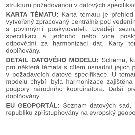
strukturu požadovanou v datových specifika
KARTA TÉMATU:
Karta tématu je přehle
vytvořený zpracovaný centrálně pod vedení
s povinnými poskytovateli. Uvádějí sez
specifikaci a jednoho nebo více poskyt
odpovědni za harmonizaci dat. Karty t
doplňovány.
DETAIL DATOVÉHO MODELU:
Schéma, kt
pro některá témata s cílem usnadnit jejich p
v požadavcích datové specifikace. U témat
modelu chybí, byla harmonizace zajištěna 
podpory národního koordinátora. Další pr
doplňovány.
EU GEOPORTÁL:
Seznam datových sad, 
republiku zpřístupňovány na evropský geopor