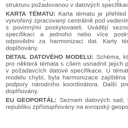
strukturu požadovanou v datových specifika
KARTA TÉMATU:
Karta tématu je přehle
vytvořený zpracovaný centrálně pod vedení
s povinnými poskytovateli. Uvádějí sez
specifikaci a jednoho nebo více poskyt
odpovědni za harmonizaci dat. Karty t
doplňovány.
DETAIL DATOVÉHO MODELU:
Schéma, kt
pro některá témata s cílem usnadnit jejich p
v požadavcích datové specifikace. U témat
modelu chybí, byla harmonizace zajištěna 
podpory národního koordinátora. Další pr
doplňovány.
EU GEOPORTÁL:
Seznam datových sad, 
republiku zpřístupňovány na evropský geopor