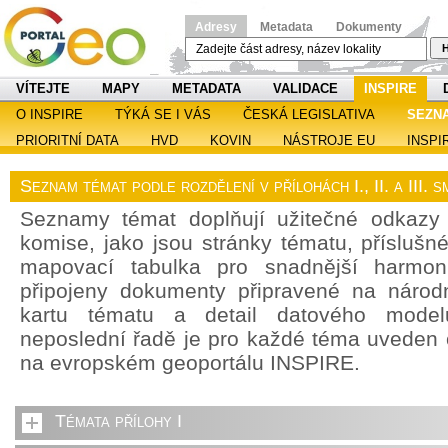
Adresy
Metadata
Dokumenty
H
VÍTEJTE
MAPY
METADATA
VALIDACE
INSPIRE
O INSPIRE
TÝKÁ SE I VÁS
ČESKÁ LEGISLATIVA
SEZN
PRIORITNÍ DATA
HVD
KOVIN
NÁSTROJE EU
INSPI
Seznam témat podle rozdělení v přílohách I., II. a III.
Seznamy témat doplňují užitečné odkazy
komise, jako jsou stránky tématu, příslušn
mapovací tabulka pro snadnější harmoni
připojeny dokumenty připravené na národn
kartu tématu a detail datového model
neposlední řadě je pro každé téma uveden
na evropském geoportálu INSPIRE.
Témata přílohy I