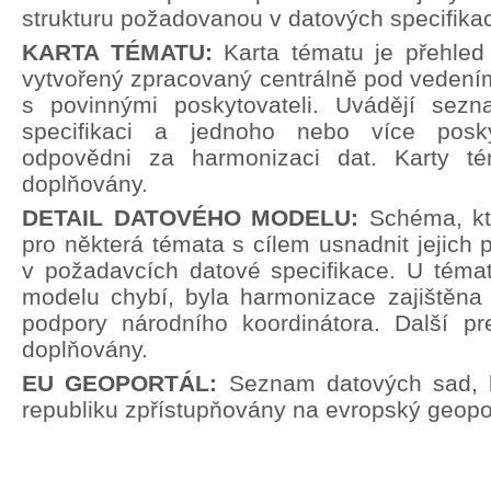
strukturu požadovanou v datových specifika
KARTA TÉMATU:
Karta tématu je přehle
vytvořený zpracovaný centrálně pod vedení
s povinnými poskytovateli. Uvádějí sez
specifikaci a jednoho nebo více poskyt
odpovědni za harmonizaci dat. Karty t
doplňovány.
DETAIL DATOVÉHO MODELU:
Schéma, kt
pro některá témata s cílem usnadnit jejich p
v požadavcích datové specifikace. U témat
modelu chybí, byla harmonizace zajištěna 
podpory národního koordinátora. Další pr
doplňovány.
EU GEOPORTÁL:
Seznam datových sad, 
republiku zpřístupňovány na evropský geopor