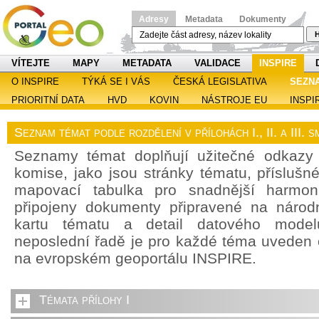
Adresy
Metadata
Dokumenty
H
VÍTEJTE
MAPY
METADATA
VALIDACE
INSPIRE
O INSPIRE
TÝKÁ SE I VÁS
ČESKÁ LEGISLATIVA
SEZN
PRIORITNÍ DATA
HVD
KOVIN
NÁSTROJE EU
INSPI
Seznam témat podle rozdělení v přílohách I., II. a III.
Seznamy témat doplňují užitečné odkazy
komise, jako jsou stránky tématu, příslušn
mapovací tabulka pro snadnější harmoni
připojeny dokumenty připravené na národn
kartu tématu a detail datového model
neposlední řadě je pro každé téma uveden
na evropském geoportálu INSPIRE.
Témata přílohy I