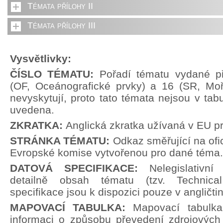
Témata přílohy II
Témata přílohy III
Vysvětlivky:
ČÍSLO TÉMATU:
Pořadí tématu vydané př
(OF, Oceánografické prvky) a 16 (SR, Moř
nevyskytují, proto tato témata nejsou v tabu
uvedena.
ZKRATKA:
Anglická zkratka užívaná v EU p
STRÁNKA TÉMATU:
Odkaz směřující na ofi
Evropské komise vytvořenou pro dané téma.
DATOVÁ SPECIFIKACE:
Nelegislativn
detailně obsah tématu (tzv. Technical
specifikace jsou k dispozici pouze v angličti
MAPOVACÍ TABULKA:
Mapovací tabulka
informaci o způsobu převedení zdrojových