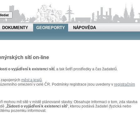
ledat
DOKUMENTY
GEOREPORTY
NÁPOVĚDA
enýrských sítí on-line
osti o vyjádření k existenci sítí
, a tak šetří prostředky a čas žadatelů.
u zapojených
měst a krajů
.
z územního omezení v celé ČR. Podmínky registrace jsou uvedeny v
registračním
kteří mohou mít sítě v místě plánované stavby. Obsahuje informaci o tom, zda stavba
adě „
Žádosti o vyjádření k existenci sítí
“, kterou podává žadatel (fyzická nebo
rčitému pozemku informovat.