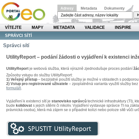
Adresy
Metadata
Dokumenty
H
VÍTEJTE
MAPY
METADATA
VALIDACE
INSPIRE
SPRÁVCI SÍTÍ
Správci sítí
UtilityReport – podání žádosti o vyjádření k existenci inž
UtilityReport
je webová služba, která výrazně zjednodušuje proces podání
žád
Způsoby vstupu do služby UtilityReport:
1) Veřejný přístup
– bezplatné použití služby je možné v oblastech s podporo
2) Vstup pro registrované uživatele
– zpoplatněná varianta využití služby be
formuláři
.
Vyjádření k existenci sítí je
stanovisko správců
technické infrastruktury (TI), 
bude
kolidovat
s jejich sítěmi či nikoliv. Vyjádření vystavuje správce TI na zákl
právnická osoba), která má zájem se o případné kolizi nebo poloze sítě vůči u