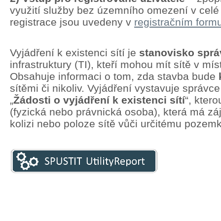
využití služby bez územního omezení v cel
registrace jsou uvedeny v
registračním formu
Vyjádření k existenci sítí je
stanovisko spr
infrastruktury (TI), kteří mohou mít sítě v mí
Obsahuje informaci o tom, zda stavba bude
sítěmi či nikoliv. Vyjádření vystavuje správc
„
Žádosti o vyjádření k existenci sítí
“, kter
(fyzická nebo právnická osoba), která má zá
kolizi nebo poloze sítě vůči určitému pozem