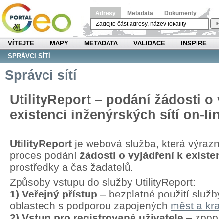
Adresy
Metadata
Dokumenty
H
VÍTEJTE
MAPY
METADATA
VALIDACE
INSPIRE
SPRÁVCI SÍTÍ
Správci sítí
UtilityReport – podání žádosti o 
existenci inženýrských sítí on-li
UtilityReport
je webová služba, která výraz
proces podání
žádosti o vyjádření k existen
prostředky a čas žadatelů.
Způsoby vstupu do služby UtilityReport:
1) Veřejný přístup
– bezplatné použití služb
oblastech s podporou zapojených
měst a kra
2) Vstup pro registrované uživatele
– zpopl