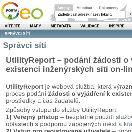
Adresy
Metadata
Dokumenty
H
VÍTEJTE
MAPY
METADATA
VALIDACE
INSPIRE
SPRÁVCI SÍTÍ
Správci sítí
UtilityReport – podání žádosti o 
existenci inženýrských sítí on-li
UtilityReport
je webová služba, která výraz
proces podání
žádosti o vyjádření k existen
prostředky a čas žadatelů.
Způsoby vstupu do služby UtilityReport:
1) Veřejný přístup
– bezplatné použití služb
oblastech s podporou zapojených
měst a kra
2) Vstup pro registrované uživatele
– zpopl