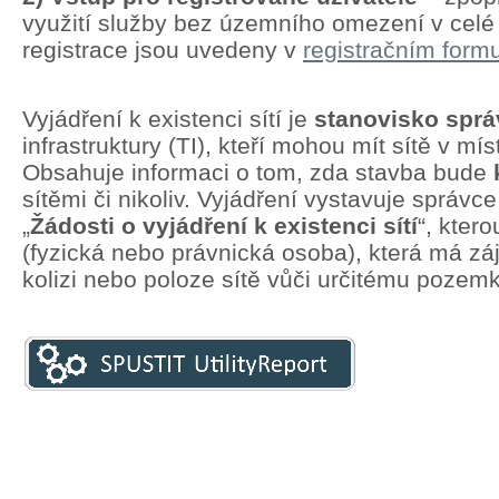
využití služby bez územního omezení v cel
registrace jsou uvedeny v
registračním formu
Vyjádření k existenci sítí je
stanovisko spr
infrastruktury (TI), kteří mohou mít sítě v mí
Obsahuje informaci o tom, zda stavba bude
sítěmi či nikoliv. Vyjádření vystavuje správc
„
Žádosti o vyjádření k existenci sítí
“, kter
(fyzická nebo právnická osoba), která má zá
kolizi nebo poloze sítě vůči určitému pozem