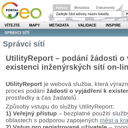
Adresy
Metadata
Dokumenty
H
VÍTEJTE
MAPY
METADATA
VALIDACE
INSPIRE
SPRÁVCI SÍTÍ
Správci sítí
UtilityReport – podání žádosti o 
existenci inženýrských sítí on-li
UtilityReport
je webová služba, která výraz
proces podání
žádosti o vyjádření k existen
prostředky a čas žadatelů.
Způsoby vstupu do služby UtilityReport:
1) Veřejný přístup
– bezplatné použití služb
oblastech s podporou zapojených
měst a kra
2) Vstup pro registrované uživatele
– zpopl