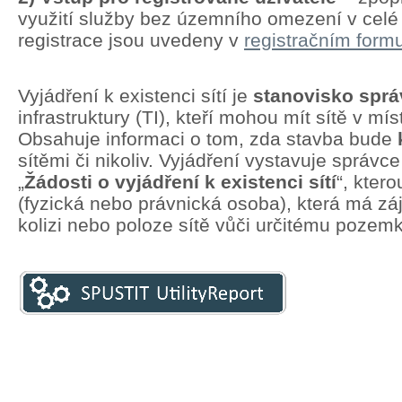
využití služby bez územního omezení v cel
registrace jsou uvedeny v
registračním formu
Vyjádření k existenci sítí je
stanovisko spr
infrastruktury (TI), kteří mohou mít sítě v mí
Obsahuje informaci o tom, zda stavba bude
sítěmi či nikoliv. Vyjádření vystavuje správc
„
Žádosti o vyjádření k existenci sítí
“, kter
(fyzická nebo právnická osoba), která má zá
kolizi nebo poloze sítě vůči určitému pozem