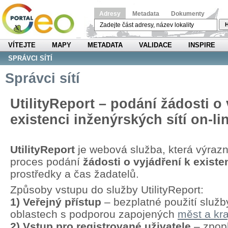
Adresy
Metadata
Dokumenty
H
VÍTEJTE
MAPY
METADATA
VALIDACE
INSPIRE
SPRÁVCI SÍTÍ
Správci sítí
UtilityReport – podání žádosti o 
existenci inženýrských sítí on-li
UtilityReport
je webová služba, která výraz
proces podání
žádosti o vyjádření k existen
prostředky a čas žadatelů.
Způsoby vstupu do služby UtilityReport:
1) Veřejný přístup
– bezplatné použití služb
oblastech s podporou zapojených
měst a kra
2) Vstup pro registrované uživatele
– zpopl