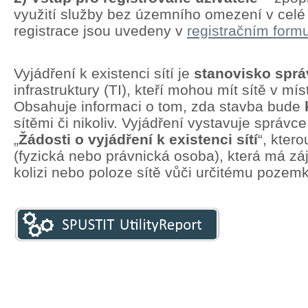
využití služby bez územního omezení v cel
registrace jsou uvedeny v
registračním formu
Vyjádření k existenci sítí je
stanovisko spr
infrastruktury (TI), kteří mohou mít sítě v mí
Obsahuje informaci o tom, zda stavba bude
sítěmi či nikoliv. Vyjádření vystavuje správc
„
Žádosti o vyjádření k existenci sítí
“, kter
(fyzická nebo právnická osoba), která má zá
kolizi nebo poloze sítě vůči určitému pozem