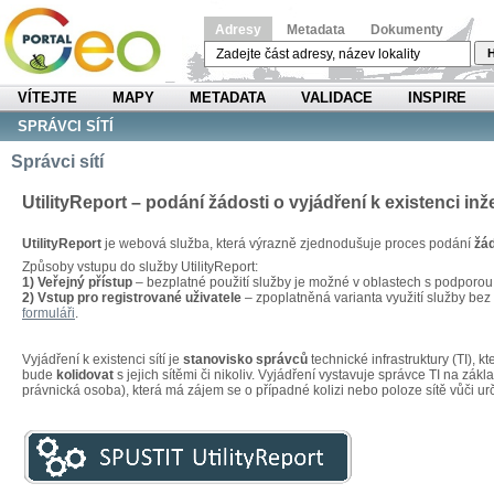
Adresy
Metadata
Dokumenty
H
VÍTEJTE
MAPY
METADATA
VALIDACE
INSPIRE
SPRÁVCI SÍTÍ
Správci sítí
UtilityReport – podání žádosti o vyjádření k existenci inž
UtilityReport
je webová služba, která výrazně zjednodušuje proces podání
žád
Způsoby vstupu do služby UtilityReport:
1) Veřejný přístup
– bezplatné použití služby je možné v oblastech s podporo
2) Vstup pro registrované uživatele
– zpoplatněná varianta využití služby be
formuláři
.
Vyjádření k existenci sítí je
stanovisko správců
technické infrastruktury (TI), 
bude
kolidovat
s jejich sítěmi či nikoliv. Vyjádření vystavuje správce TI na zákl
právnická osoba), která má zájem se o případné kolizi nebo poloze sítě vůči u