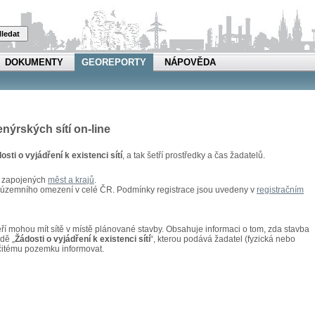
ledat
DOKUMENTY
GEOREPORTY
NÁPOVĚDA
enýrských sítí on-line
osti o vyjádření k existenci sítí
, a tak šetří prostředky a čas žadatelů.
u zapojených
měst a krajů
.
z územního omezení v celé ČR. Podmínky registrace jsou uvedeny v
registračním
kteří mohou mít sítě v místě plánované stavby. Obsahuje informaci o tom, zda stavba
adě „
Žádosti o vyjádření k existenci sítí
“, kterou podává žadatel (fyzická nebo
rčitému pozemku informovat.