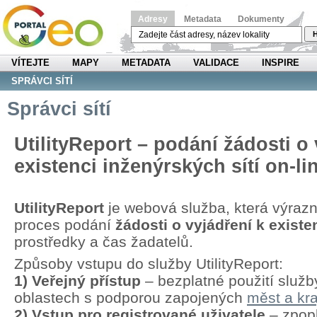
Adresy
Metadata
Dokumenty
H
VÍTEJTE
MAPY
METADATA
VALIDACE
INSPIRE
SPRÁVCI SÍTÍ
Správci sítí
UtilityReport – podání žádosti o 
existenci inženýrských sítí on-li
UtilityReport
je webová služba, která výraz
proces podání
žádosti o vyjádření k existen
prostředky a čas žadatelů.
Způsoby vstupu do služby UtilityReport:
1) Veřejný přístup
– bezplatné použití služb
oblastech s podporou zapojených
měst a kra
2) Vstup pro registrované uživatele
– zpopl