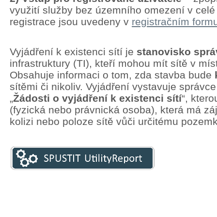
využití služby bez územního omezení v cel
registrace jsou uvedeny v
registračním formu
Vyjádření k existenci sítí je
stanovisko spr
infrastruktury (TI), kteří mohou mít sítě v mí
Obsahuje informaci o tom, zda stavba bude
sítěmi či nikoliv. Vyjádření vystavuje správc
„
Žádosti o vyjádření k existenci sítí
“, kter
(fyzická nebo právnická osoba), která má zá
kolizi nebo poloze sítě vůči určitému pozem