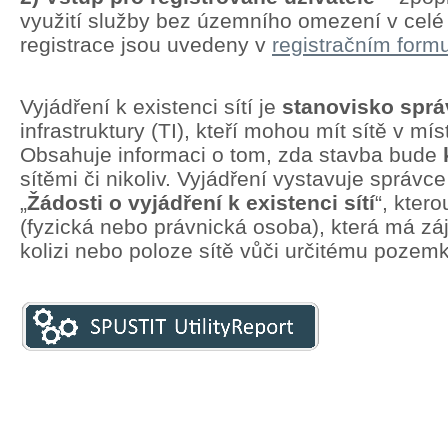
využití služby bez územního omezení v cel
registrace jsou uvedeny v
registračním formu
Vyjádření k existenci sítí je
stanovisko spr
infrastruktury (TI), kteří mohou mít sítě v mí
Obsahuje informaci o tom, zda stavba bude
sítěmi či nikoliv. Vyjádření vystavuje správc
„
Žádosti o vyjádření k existenci sítí
“, kter
(fyzická nebo právnická osoba), která má zá
kolizi nebo poloze sítě vůči určitému pozem