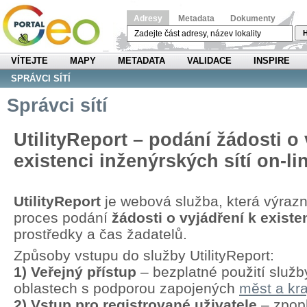
Adresy
Metadata
Dokumenty
H
VÍTEJTE
MAPY
METADATA
VALIDACE
INSPIRE
SPRÁVCI SÍTÍ
Správci sítí
UtilityReport – podání žádosti o 
existenci inženýrských sítí on-li
UtilityReport
je webová služba, která výraz
proces podání
žádosti o vyjádření k existen
prostředky a čas žadatelů.
Způsoby vstupu do služby UtilityReport:
1) Veřejný přístup
– bezplatné použití služb
oblastech s podporou zapojených
měst a kra
2) Vstup pro registrované uživatele
– zpopl