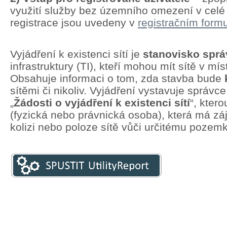
využití služby bez územního omezení v cel
registrace jsou uvedeny v
registračním formu
Vyjádření k existenci sítí je
stanovisko spr
infrastruktury (TI), kteří mohou mít sítě v mí
Obsahuje informaci o tom, zda stavba bude
sítěmi či nikoliv. Vyjádření vystavuje správc
„
Žádosti o vyjádření k existenci sítí
“, kter
(fyzická nebo právnická osoba), která má zá
kolizi nebo poloze sítě vůči určitému pozem