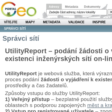
Adresy
Metadata
Dokumenty
H
VÍTEJTE
MAPY
METADATA
VALIDACE
INSPIRE
SPRÁVCI SÍTÍ
Správci sítí
UtilityReport – podání žádosti o 
existenci inženýrských sítí on-li
UtilityReport
je webová služba, která výraz
proces podání
žádosti o vyjádření k existen
prostředky a čas žadatelů.
Způsoby vstupu do služby UtilityReport:
1) Veřejný přístup
– bezplatné použití služb
oblastech s podporou zapojených
měst a kra
2) Vstup pro registrované uživatele
– zpopl