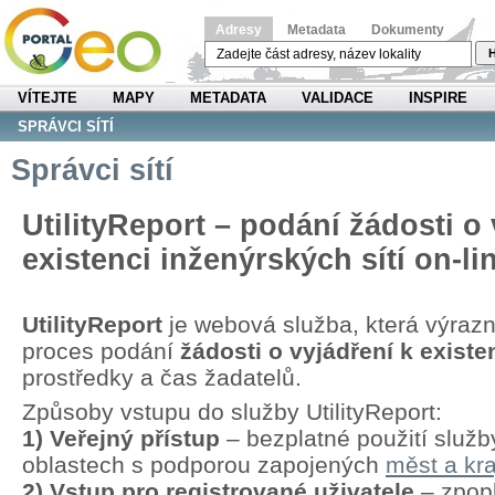
Adresy
Metadata
Dokumenty
H
VÍTEJTE
MAPY
METADATA
VALIDACE
INSPIRE
SPRÁVCI SÍTÍ
Správci sítí
UtilityReport – podání žádosti o 
existenci inženýrských sítí on-li
UtilityReport
je webová služba, která výraz
proces podání
žádosti o vyjádření k existen
prostředky a čas žadatelů.
Způsoby vstupu do služby UtilityReport:
1) Veřejný přístup
– bezplatné použití služb
oblastech s podporou zapojených
měst a kra
2) Vstup pro registrované uživatele
– zpopl