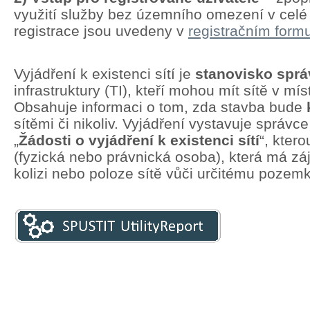
využití služby bez územního omezení v cel
registrace jsou uvedeny v
registračním formu
Vyjádření k existenci sítí je
stanovisko spr
infrastruktury (TI), kteří mohou mít sítě v mí
Obsahuje informaci o tom, zda stavba bude
sítěmi či nikoliv. Vyjádření vystavuje správc
„
Žádosti o vyjádření k existenci sítí
“, kter
(fyzická nebo právnická osoba), která má zá
kolizi nebo poloze sítě vůči určitému pozem