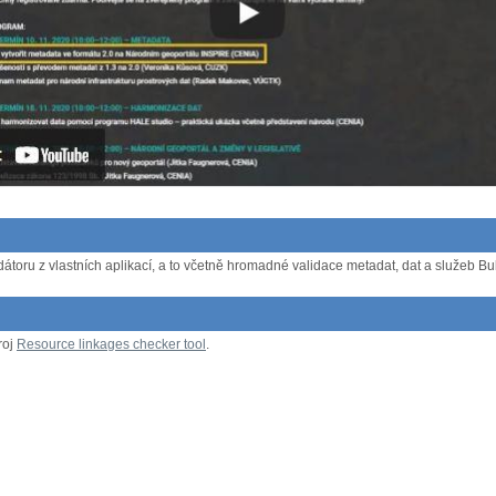
átoru z vlastních aplikací, a to včetně hromadné validace metadat, dat a služeb Bulk
roj
Resource linkages checker tool
.