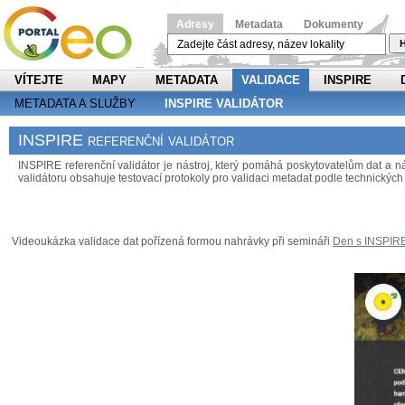
Adresy
Metadata
Dokumenty
H
VÍTEJTE
MAPY
METADATA
VALIDACE
INSPIRE
METADATA A SLUŽBY
INSPIRE VALIDÁTOR
INSPIRE referenční validátor
INSPIRE referenční validátor je nástroj, který pomáhá poskytovatelům dat a
validátoru obsahuje testovací protokoly pro validaci metadat podle technických 
Videoukázka validace dat pořízená formou nahrávky při semináři
Den s INSPIR