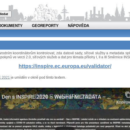
ledat
DOKUMENTY
GEOREPORTY
NÁPOVĚDA
 národním koordinátorům kontrolovat, zda datové sady, síťové služby a metadata 
pokynů ve verzi 2.0, síťových služeb a dat pro témata přílohy I, II a III Směrnice I
https://inspire.ec.europa.eu/validator/
E 2021
je umístěn v okně pod tímto textem.