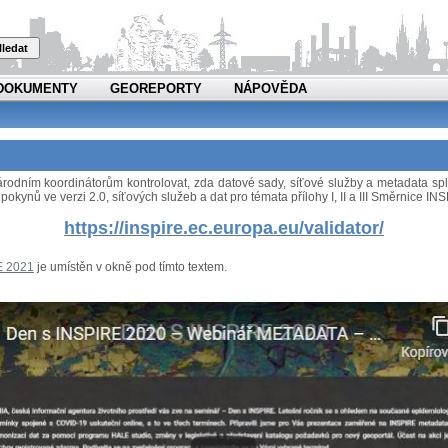
ledat
DOKUMENTY
GEOREPORTY
NÁPOVĚDA
 národním koordinátorům kontrolovat, zda datové sady, síťové služby a metadata 
pokynů ve verzi 2.0, síťových služeb a dat pro témata přílohy I, II a III Směrnice I
https://inspire.ec.europa.eu/validator/
E 2021
je umístěn v okně pod tímto textem.