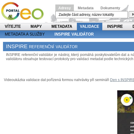
Adresy
Metadata
Dokumenty
H
VÍTEJTE
MAPY
METADATA
VALIDACE
INSPIRE
METADATA A SLUŽBY
INSPIRE VALIDÁTOR
INSPIRE referenční validátor
INSPIRE referenční validátor je nástroj, který pomáhá poskytovatelům dat a
validátoru obsahuje testovací protokoly pro validaci metadat podle technických 
Videoukázka validace dat pořízená formou nahrávky při semináři
Den s INSPIR