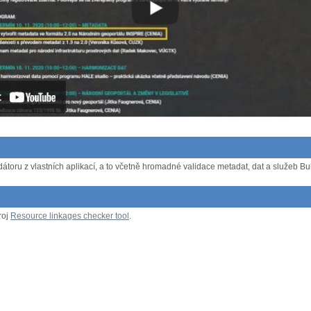
átoru z vlastních aplikací, a to včetně hromadné validace metadat, dat a služeb Bulk
roj
Resource linkages checker tool
.