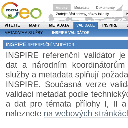
Adresy
Metadata
Dokumenty
H
VÍTEJTE
MAPY
METADATA
VALIDACE
INSPIRE
METADATA A SLUŽBY
INSPIRE VALIDÁTOR
INSPIRE referenční validátor
INSPIRE referenční validátor j
dat a národním koordinátorům 
služby a metadata splňují požad
INSPIRE. Současná verze validá
validaci metadat podle technický
a dat pro témata přílohy I, II 
naleznete
na webových stránkác