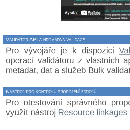
Validátor API a hromadná validace
Pro vývojáře je k dispozici
Va
operací validátoru z vlastních 
metadat, dat a služeb Bulk validat
Nástroj pro kontrolu propojení zdrojů
Pro otestování správného prop
využít nástroj
Resource linkages 