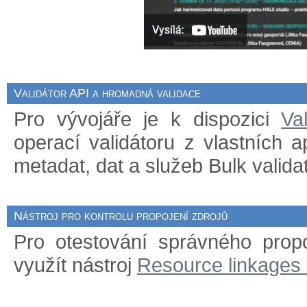
Validátor API a hromadná validace
Pro vývojáře je k dispozici
Va
operací validátoru z vlastních 
metadat, dat a služeb Bulk validat
Nástroj pro kontrolu propojení zdrojů
Pro otestování správného prop
využít nástroj
Resource linkages 