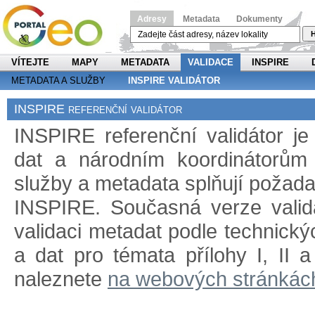
Adresy
Metadata
Dokumenty
H
VÍTEJTE
MAPY
METADATA
VALIDACE
INSPIRE
METADATA A SLUŽBY
INSPIRE VALIDÁTOR
INSPIRE referenční validátor
INSPIRE referenční validátor j
dat a národním koordinátorům 
služby a metadata splňují požad
INSPIRE. Současná verze validá
validaci metadat podle technický
a dat pro témata přílohy I, II 
naleznete
na webových stránkác