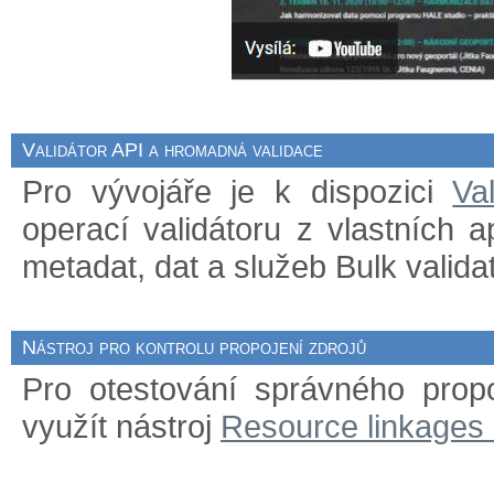
Validátor API a hromadná validace
Pro vývojáře je k dispozici
Va
operací validátoru z vlastních 
metadat, dat a služeb Bulk validat
Nástroj pro kontrolu propojení zdrojů
Pro otestování správného prop
využít nástroj
Resource linkages 