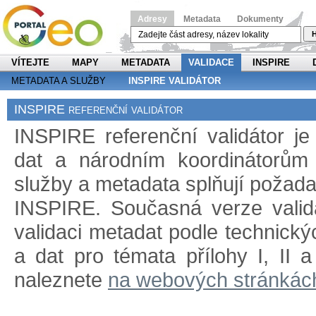
Adresy
Metadata
Dokumenty
H
VÍTEJTE
MAPY
METADATA
VALIDACE
INSPIRE
METADATA A SLUŽBY
INSPIRE VALIDÁTOR
INSPIRE referenční validátor
INSPIRE referenční validátor j
dat a národním koordinátorům 
služby a metadata splňují požad
INSPIRE. Současná verze validá
validaci metadat podle technický
a dat pro témata přílohy I, II 
naleznete
na webových stránkác