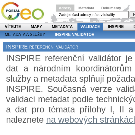
Adresy
Metadata
Dokumenty
H
VÍTEJTE
MAPY
METADATA
VALIDACE
INSPIRE
METADATA A SLUŽBY
INSPIRE VALIDÁTOR
INSPIRE referenční validátor
INSPIRE referenční validátor j
dat a národním koordinátorům 
služby a metadata splňují požad
INSPIRE. Současná verze validá
validaci metadat podle technický
a dat pro témata přílohy I, II 
naleznete
na webových stránkác