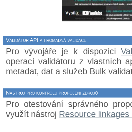
Validátor API a hromadná validace
Pro vývojáře je k dispozici
Va
operací validátoru z vlastních 
metadat, dat a služeb Bulk validat
Nástroj pro kontrolu propojení zdrojů
Pro otestování správného prop
využít nástroj
Resource linkages 