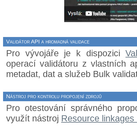
Validátor API a hromadná validace
Pro vývojáře je k dispozici
Va
operací validátoru z vlastních 
metadat, dat a služeb Bulk validat
Nástroj pro kontrolu propojení zdrojů
Pro otestování správného prop
využít nástroj
Resource linkages 