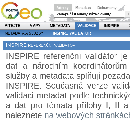
Adresy
Metadata
Dokumenty
H
VÍTEJTE
MAPY
METADATA
VALIDACE
INSPIRE
METADATA A SLUŽBY
INSPIRE VALIDÁTOR
INSPIRE referenční validátor
INSPIRE referenční validátor j
dat a národním koordinátorům 
služby a metadata splňují požad
INSPIRE. Současná verze validá
validaci metadat podle technický
a dat pro témata přílohy I, II 
naleznete
na webových stránkác