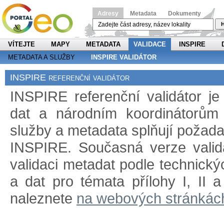
Adresy
Metadata
Dokumenty
H
VÍTEJTE
MAPY
METADATA
VALIDACE
INSPIRE
METADATA A SLUŽBY
INSPIRE VALIDÁTOR
INSPIRE referenční validátor
INSPIRE referenční validátor j
dat a národním koordinátorům 
služby a metadata splňují požad
INSPIRE. Současná verze validá
validaci metadat podle technický
a dat pro témata přílohy I, II 
naleznete
na webových stránkác