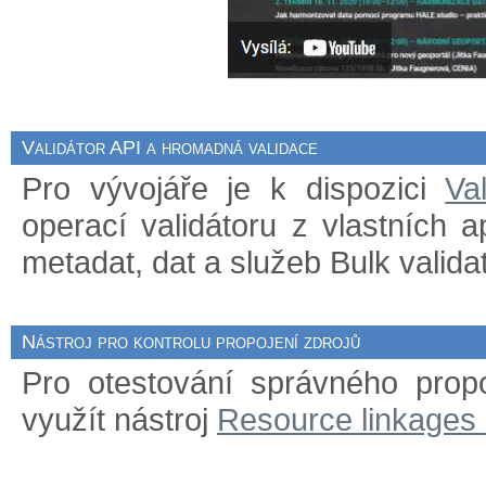
Validátor API a hromadná validace
Pro vývojáře je k dispozici
Va
operací validátoru z vlastních 
metadat, dat a služeb Bulk validat
Nástroj pro kontrolu propojení zdrojů
Pro otestování správného prop
využít nástroj
Resource linkages 