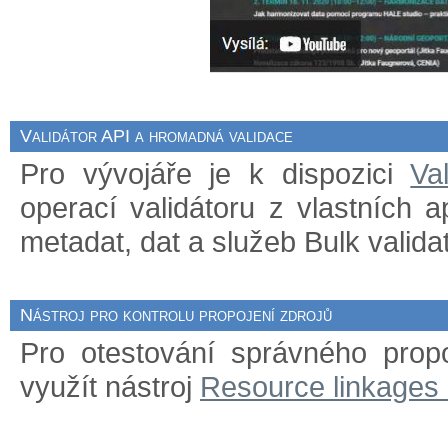
Validátor API a hromadná validace
Pro vývojáře je k dispozici
Va
operací validátoru z vlastních 
metadat, dat a služeb Bulk validat
Nástroj pro kontrolu propojení zdrojů
Pro otestování správného prop
využít nástroj
Resource linkages 