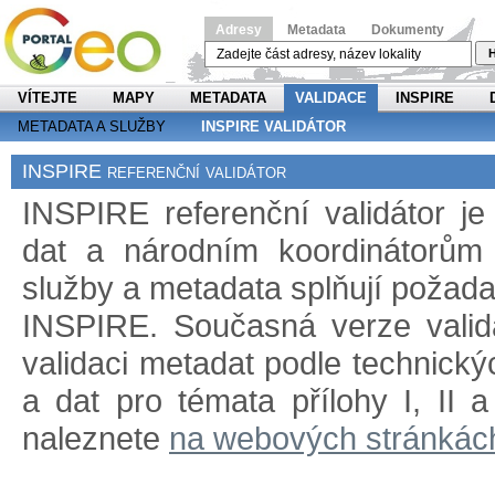
Adresy
Metadata
Dokumenty
H
VÍTEJTE
MAPY
METADATA
VALIDACE
INSPIRE
METADATA A SLUŽBY
INSPIRE VALIDÁTOR
INSPIRE referenční validátor
INSPIRE referenční validátor j
dat a národním koordinátorům 
služby a metadata splňují požad
INSPIRE. Současná verze validá
validaci metadat podle technický
a dat pro témata přílohy I, II 
naleznete
na webových stránkác