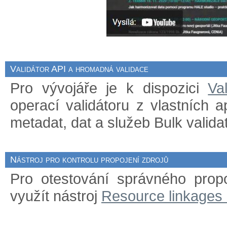
Validátor API a hromadná validace
Pro vývojáře je k dispozici
Va
operací validátoru z vlastních 
metadat, dat a služeb Bulk validat
Nástroj pro kontrolu propojení zdrojů
Pro otestování správného prop
využít nástroj
Resource linkages 