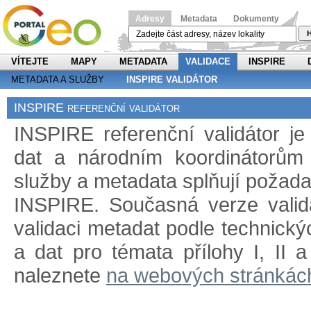
Adresy
Metadata
Dokumenty
H
VÍTEJTE
MAPY
METADATA
VALIDACE
INSPIRE
METADATA A SLUŽBY
INSPIRE VALIDÁTOR
INSPIRE referenční validátor
INSPIRE referenční validátor j
dat a národním koordinátorům 
služby a metadata splňují požad
INSPIRE. Současná verze validá
validaci metadat podle technický
a dat pro témata přílohy I, II 
naleznete
na webových stránkác