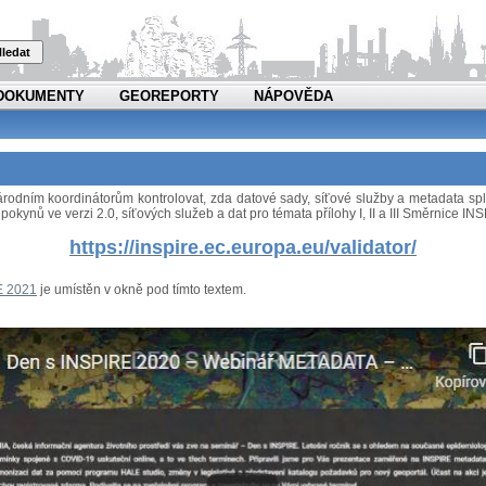
ledat
DOKUMENTY
GEOREPORTY
NÁPOVĚDA
 národním koordinátorům kontrolovat, zda datové sady, síťové služby a metadata 
pokynů ve verzi 2.0, síťových služeb a dat pro témata přílohy I, II a III Směrnice I
https://inspire.ec.europa.eu/validator/
E 2021
je umístěn v okně pod tímto textem.