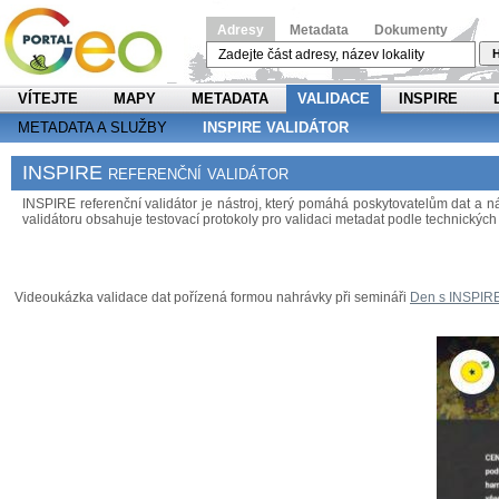
Adresy
Metadata
Dokumenty
H
VÍTEJTE
MAPY
METADATA
VALIDACE
INSPIRE
METADATA A SLUŽBY
INSPIRE VALIDÁTOR
INSPIRE referenční validátor
INSPIRE referenční validátor je nástroj, který pomáhá poskytovatelům dat a
validátoru obsahuje testovací protokoly pro validaci metadat podle technických 
Videoukázka validace dat pořízená formou nahrávky při semináři
Den s INSPIR