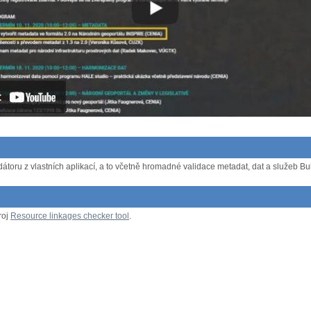
átoru z vlastních aplikací, a to včetně hromadné validace metadat, dat a služeb Bulk
roj
Resource linkages checker tool
.