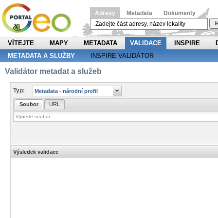
Adresy
Metadata
Dokumenty
H
VÍTEJTE
MAPY
METADATA
VALIDACE
INSPIRE
METADATA A SLUŽBY
INSPIRE VALIDÁTOR
Validátor metadat a služeb
Typ:
Soubor
URL
Výsledek validace